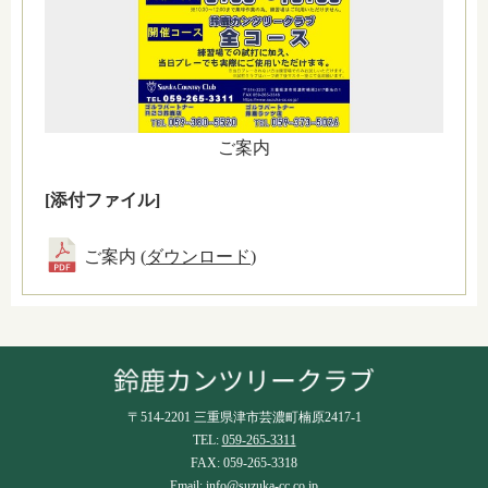
ご案内
[添付ファイル]
ご案内 (
ダウンロード
)
〒514-2201 三重県津市芸濃町楠原2417-1
TEL:
059-265-3311
FAX: 059-265-3318
Email:
info@suzuka-cc.co.jp